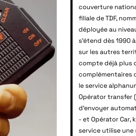
couverture nationa
filiale de TDF, no
déployée au niveau
s’étend dès 1990 à
sur les autres terr
compte déjà plus 
complémentaires on
le service alphanu
Opérator transfer
d’envoyer automat
- et Opérator Car, 
service utilise un