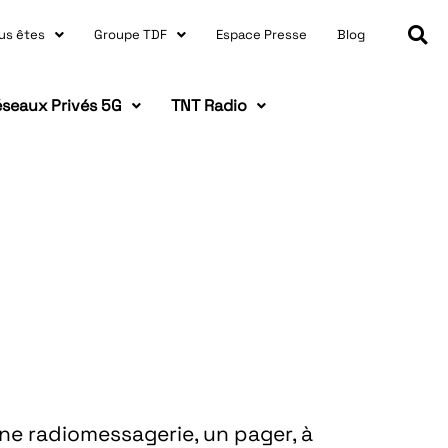
us êtes
Groupe TDF
Espace Presse
Blog
seaux Privés 5G
TNT Radio
ne radiomessagerie, un pager, à