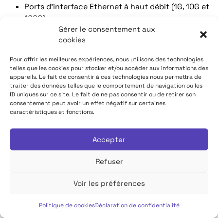
Ports d’interface Ethernet à haut débit (1G, 10G et
100G)
Gérer le consentement aux
MCR : Routeur cloud Megaport
cookies
MVE : Megaport Virtual Edge fournit des capacités
NFV y compris SD-Wan sur le SDN de Megaport
Pour offrir les meilleures expériences, nous utilisons des technologies
telles que les cookies pour stocker et/ou accéder aux informations des
appareils. Le fait de consentir à ces technologies nous permettra de
Je contacte Megaport
traiter des données telles que le comportement de navigation ou les
ID uniques sur ce site. Le fait de ne pas consentir ou de retirer son
consentement peut avoir un effet négatif sur certaines
SYS 1
caractéristiques et fonctions.
Accepter
Refuser
Voir les préférences
Présence sur le Data Center TDF de Bordeaux
Politique de cookies
Déclaration de confidentialité
Français
SYS1, ESN experte en infrastructures IT, cybersécurité