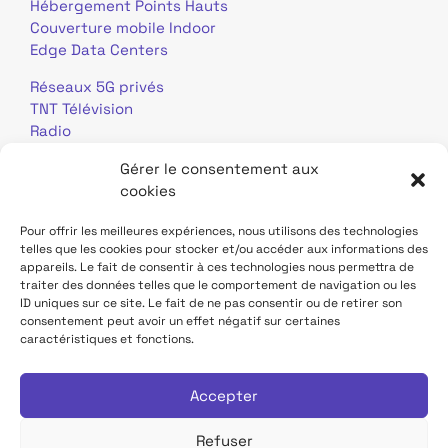
Hébergement Points Hauts
Couverture mobile Indoor
Edge Data Centers
Réseaux 5G privés
TNT Télévision
Radio
Gérer le consentement aux
ESPACES UTILISATEURS
cookies
Clients
Pour offrir les meilleures expériences, nous utilisons des technologies
telles que les cookies pour stocker et/ou accéder aux informations des
Collectivités
appareils. Le fait de consentir à ces technologies nous permettra de
Bailleurs-Propriétaires
traiter des données telles que le comportement de navigation ou les
Particuliers
ID uniques sur ce site. Le fait de ne pas consentir ou de retirer son
Investisseurs
consentement peut avoir un effet négatif sur certaines
caractéristiques et fonctions.
Journalistes
Accepter
Refuser