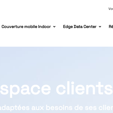
Vo
Couverture mobile Indoor
Edge Data Center
Ré
space clients
adaptées aux besoins de ses clien