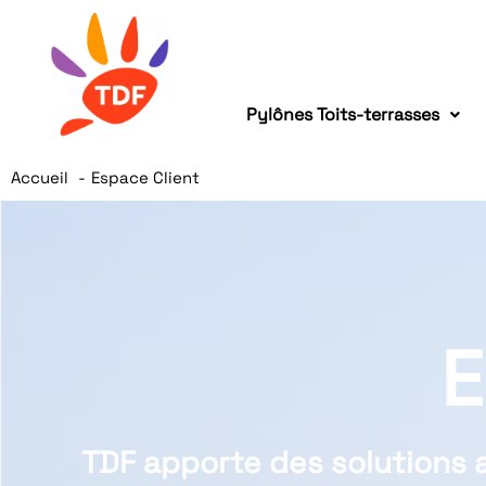
Pylônes Toits-terrasses
Accueil
Espace Client
E
TDF apporte des solutions 