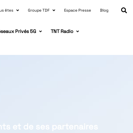
us êtes
Groupe TDF
Espace Presse
Blog
seaux Privés 5G
TNT Radio
ts et de ses partenaires