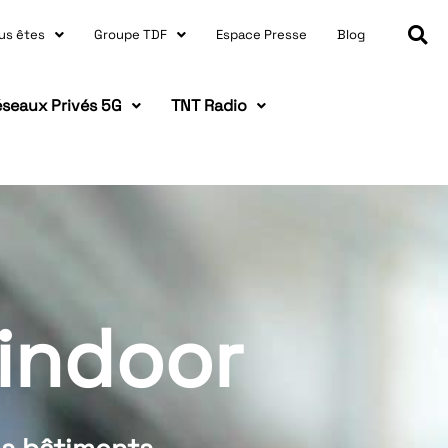
us êtes
Groupe TDF
Espace Presse
Blog
seaux Privés 5G
TNT Radio
indoor