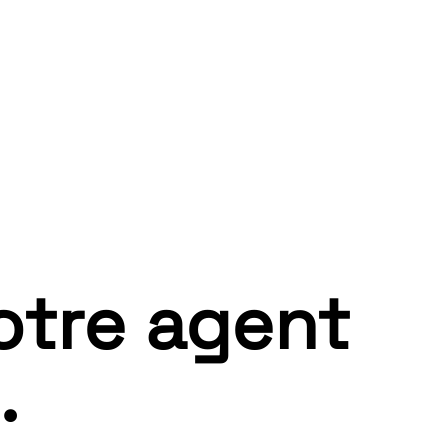
otre agent
.