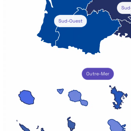
Sud
Sud-Ouest
Outre-Mer