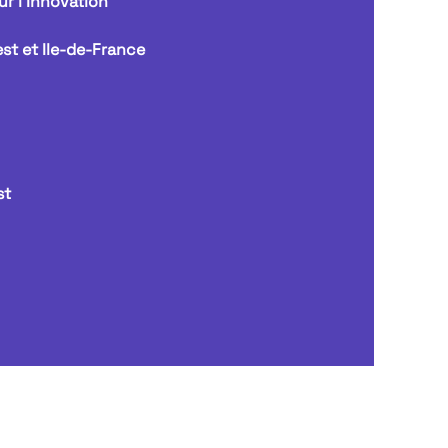
ur l'Innovation
st et Ile-de-France
st