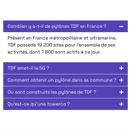
Combien y a-t-il de pylônes TDF en France ?
Présent en France métropolitaine et ultramarine,
TDF possède 19 200 sites pour l’ensemble de ses
activités, dont 7 800 sont actifs à ce jour.
TDF émet-il la 5G ?
Comment obtenir un pylône dans sa commune ?
Où sont construits les pylônes de TDF ?
Qu'est-ce qu'une towerco ?