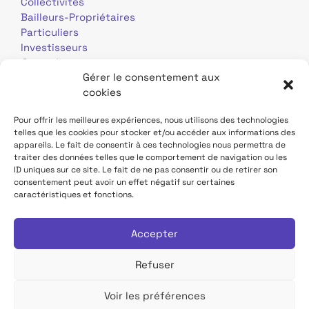
Collectivités
Bailleurs-Propriétaires
Particuliers
Investisseurs
Journalistes
Gérer le consentement aux
cookies
Pour offrir les meilleures expériences, nous utilisons des technologies
telles que les cookies pour stocker et/ou accéder aux informations des
appareils. Le fait de consentir à ces technologies nous permettra de
traiter des données telles que le comportement de navigation ou les
Mentions légales
Données personnelles
ID uniques sur ce site. Le fait de ne pas consentir ou de retirer son
consentement peut avoir un effet négatif sur certaines
caractéristiques et fonctions.
Contact
Site TDF Infrastructure
Déclaration d'accessibilité
Accepter
Refuser
Voir les préférences
Tous droits réservés TDF