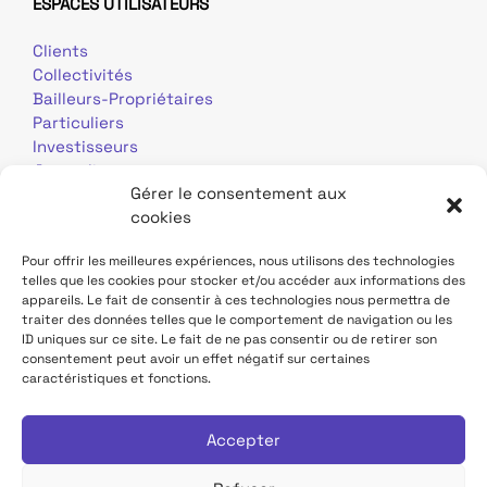
ESPACES UTILISATEURS
Clients
Collectivités
Bailleurs-Propriétaires
Particuliers
Investisseurs
Journalistes
Gérer le consentement aux
cookies
Pour offrir les meilleures expériences, nous utilisons des technologies
telles que les cookies pour stocker et/ou accéder aux informations des
appareils. Le fait de consentir à ces technologies nous permettra de
traiter des données telles que le comportement de navigation ou les
Mentions légales
Données personnelles
ID uniques sur ce site. Le fait de ne pas consentir ou de retirer son
consentement peut avoir un effet négatif sur certaines
caractéristiques et fonctions.
Contact
Site TDF Infrastructure
Déclaration d'accessibilité
Accepter