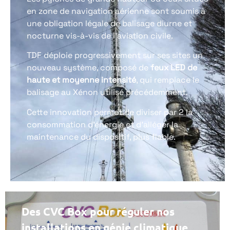
en zone de navigation aérienne sont soumis à
une obligation légale de balisage diurne et
nocturne vis-à-vis de l’aviation civile.
TDF déploie progressivement sur ses sites un
nouveau système, composé de
feux LED de
haute et moyenne intensité
, qui remplace le
balisage au Xénon utilisé précédemment.
Cette innovation permet de diviser par 2 la
consommation d’énergie et d’alléger la
maintenance du dispositif, plus fiable.
Des CVC Box pour réguler nos
installations en génie climatique