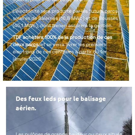
L’électricité sera produite par les futurs parcs
solaires
de Salernes (16,8 MWc)
et de Boussès
(45,1 MWc), dont Neoen assurera la gestion.
TDF achètera 100% de la production de ces
deux parcs
, et se verra livrer les premiers
électrons de ces centrales à partir du 1er
janvier 2026.
Des feux leds pour le balisage
aérien.
Les pylônes de grande hauteur ou ceux situés