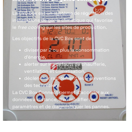
La CVC box est un système de régulation des
installations de génie climatique qui favorise
le
free cooling
sur les sites de production.
Les objectifs de la CVC Box sont de :
diviser par 2 ou plus la consommation
d’énergie,
alerter sur les défauts de chaufferie,
ventilation et climatisation,
déclencher rapidement les interventions
des techniciens.
La CVC Box Connect permet d’accéder aux
données à distance, d’en modifier les
paramètres et de diagnostiquer les pannes.