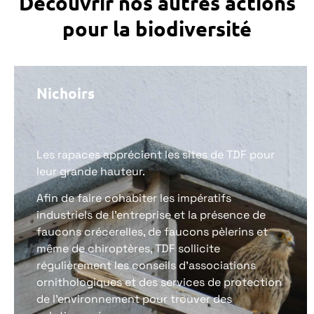
Découvrir nos autres actions
pour la biodiversité
Nichoirs
Les rapaces apprécient les sites de TDF pour
leur grande hauteur.
Afin de faire cohabiter les impératifs
industriels de l’entreprise et la présence de
faucons crécerelles, de faucons pèlerins et
même de chiroptères, TDF sollicite
régulièrement les conseils d’associations
ornithologiques et des services de protection
de l’environnement pour trouver des