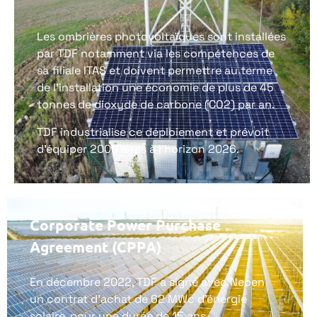
Les ombrières photovoltaïques sont installées
par TDF notamment via les compétences de
sa filiale ITAS et doivent permettre au terme
de l’installation une économie de plus de 45
tonnes de dioxyde de carbone (CO2) par an.
TDF industrialise ce déploiement et prévoit
d’équiper 2000 sites à l’horizon 2026.
Corporate Power Purchase
Agreement (CPPA)
En décembre 2022, TDF a signé avec Neoen
un contrat d’achat de 62 MWc d’énergie
solaire, pour une durée de 15 ans.