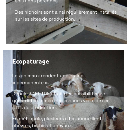
solutions pérennes.
Des nichoirs sont ainsi régulièrement installés
sur les sites de production.
Ecopaturage
Les animaux rendent une prairie
« permanente ».
Depuis 2016, TDF étudie les possibilités de
gérer différemment les espaces verts de ses
sites de production.
En métropole, plusieurs sites accueillent
chèvres, brebis et chevaux.