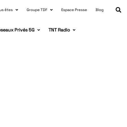
us êtes
Groupe TDF
Espace Presse
Blog
seaux Privés 5G
TNT Radio