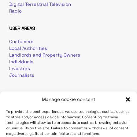
Digital Terrestrial Television
Radio
USER AREAS
Customers
Local Authorities
Landlords and Property Owners
Individuals
Investors
Journalists
Manage cookie consent
To provide the best experiences, we use technologies such as cookies
to store and/or access device information. Consenting to these
Terms of use
Personal data
Contact
technologies will allow us to process data such as browsing behavior
or unique IDs on this site. Failure to consent or withdrawal of consent
may adversely affect certain features and functions.
TDF Infrastructure site