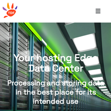
Your hosting Edge
Data Center
Processing and storing data
in the best place for its
intended use