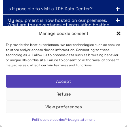
Is it possible to visit a TDF Data Center?
My equipment is now hosted on our premises.
What are the advantages of entrusting hosting
to TDF Data Centers?
Manage cookie consent
Why choose TDF's regional hosting offer?
To provide the best experiences, we use technologies such as cookies
to store and/or access device information. Consenting to these
Qu'est ce que le High Performance Computing
technologies will allow us to process data such as browsing behavior
(HPC) ?
or unique IDs on this site. Failure to consent or withdrawal of consent
may adversely affect certain features and functions.
Qu'est ce qu'un Data Center en colocation ?
Qu'est ce qu'un bon PUE pour un Data Center ?
Accept
Refuse
Contact us
View preferences
"
" indicates required fields
*
Politique de cookies
Privacy statement
English
Name
*