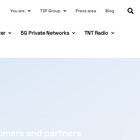
You are
TDF Group
Press area
Blog
ter
5G Private Networks
TNT Radio
tomers and partners