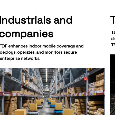
Industrials and
companies
T
si
TN
TDF enhances indoor mobile coverage and
deploys, operates, and monitors secure
enterprise networks.