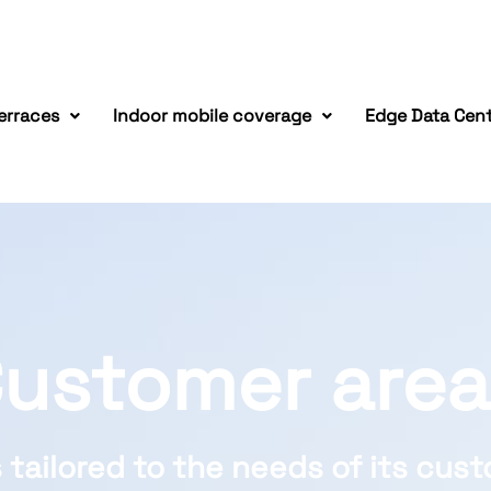
erraces
Indoor mobile coverage
Edge Data Cen
ustomer area
 tailored to the needs of its cus