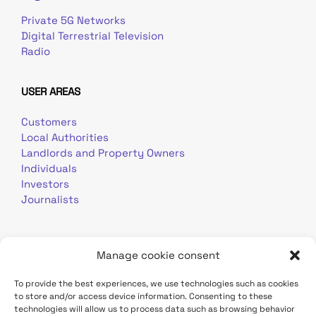
Private 5G Networks
Digital Terrestrial Television
Radio
USER AREAS
Customers
Local Authorities
Landlords and Property Owners
Individuals
Investors
Journalists
Manage cookie consent
To provide the best experiences, we use technologies such as cookies
to store and/or access device information. Consenting to these
Terms of use
Personal data
Contact
technologies will allow us to process data such as browsing behavior