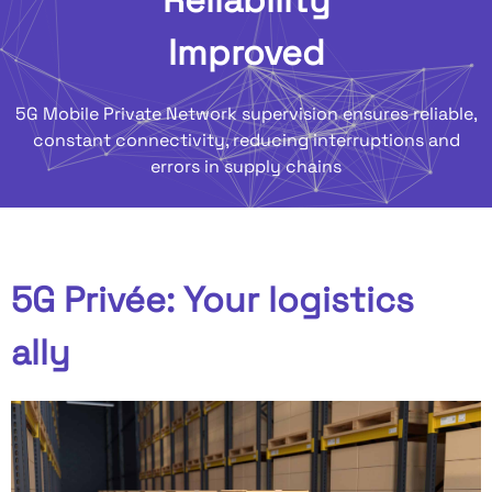
Reliability
Improved
5G Mobile Private Network supervision ensures reliable,
constant connectivity, reducing interruptions and
errors in supply chains
5G Privée: Your logistics
ally