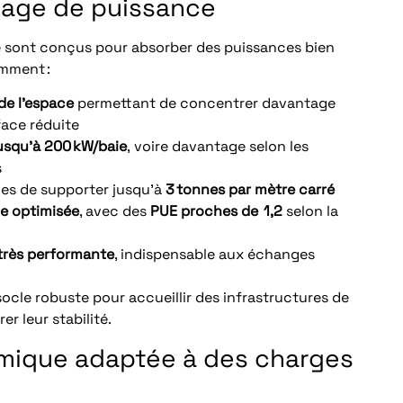
tage de puissance
é sont conçus pour absorber des puissances bien
amment :
 de l’espace
permettant de concentrer davantage
face réduite
usqu’à 200 kW/baie
, voire davantage selon les
s
es de supporter jusqu’à
3 tonnes par mètre carré
ue optimisée
, avec des
PUE proches de 1,2
selon la
très performante
, indispensable aux échanges
ocle robuste pour accueillir des infrastructures de
er leur stabilité.
mique adaptée à des charges