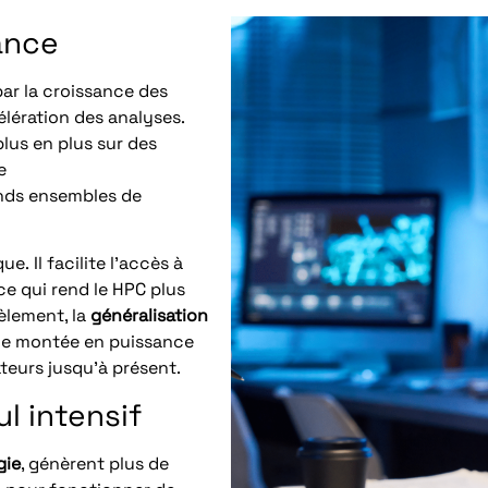
ance
ar la croissance des
élération des analyses.
lus en plus sur des
e
ands ensembles de
. Il facilite l’accès à
ce qui rend le HPC plus
èlement, la
généralisation
e montée en puissance
eurs jusqu’à présent.
l intensif
gie
, génèrent plus de