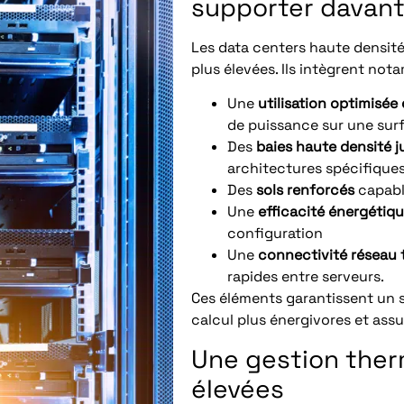
supporter davan
Les data centers haute densit
plus élevées. Ils intègrent not
Une
utilisation optimisée
de puissance sur une sur
Des
baies haute densité j
architectures spécifique
Des
sols renforcés
capabl
Une
efficacité énergétiq
configuration
Une
connectivité réseau 
rapides entre serveurs.
Ces éléments garantissent un s
calcul plus énergivores et assur
Une gestion ther
élevées