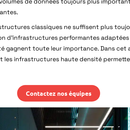
es volumes de données toujours plus importa
antes.
frastructures classiques ne suffisent plus tou
on d’infrastructures performantes adaptées a
té
gagnent toute leur importance. Dans cet a
les infrastructures haute densité permette
Contactez nos équipes