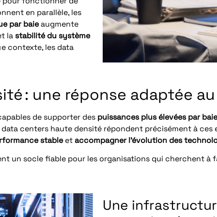
e pour fonctionner de
nent en parallèle, les
ue par baie
augmente
t la
stabilité du système
ce contexte, les data
ité : une réponse adaptée a
capables de supporter des
puissances plus élevées par bai
 data centers haute densité répondent précisément à ces 
erformance stable
et
accompagner l’évolution des technol
nt un socle fiable pour les organisations qui cherchent à f
Une infrastructu