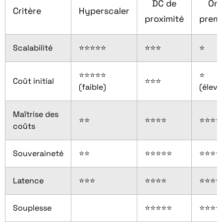
DC de
On
Critère
Hyperscaler
proximité
prem
Scalabilité
⭐⭐⭐⭐⭐
⭐⭐⭐
⭐
⭐⭐⭐⭐⭐
⭐
Coût initial
⭐⭐⭐
(faible)
(élevé
Maîtrise des
⭐⭐
⭐⭐⭐⭐
⭐⭐⭐⭐
coûts
Souveraineté
⭐⭐
⭐⭐⭐⭐⭐
⭐⭐⭐⭐
Latence
⭐⭐⭐
⭐⭐⭐⭐
⭐⭐⭐⭐
Souplesse
⭐⭐⭐⭐⭐
⭐⭐⭐⭐