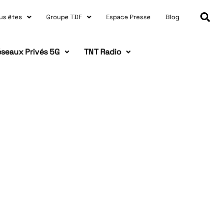
us êtes
Groupe TDF
Espace Presse
Blog
seaux Privés 5G
TNT Radio