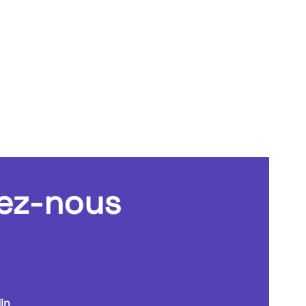
ez-nous
in