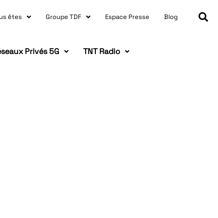
us êtes
Groupe TDF
Espace Presse
Blog
seaux Privés 5G
TNT Radio