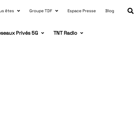
us êtes
Groupe TDF
Espace Presse
Blog
seaux Privés 5G
TNT Radio