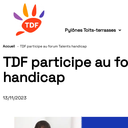
Pylônes Toits-terrasses
Accueil
TDF participe au forum Talents handicap
TDF participe au f
handicap
13/11/2023