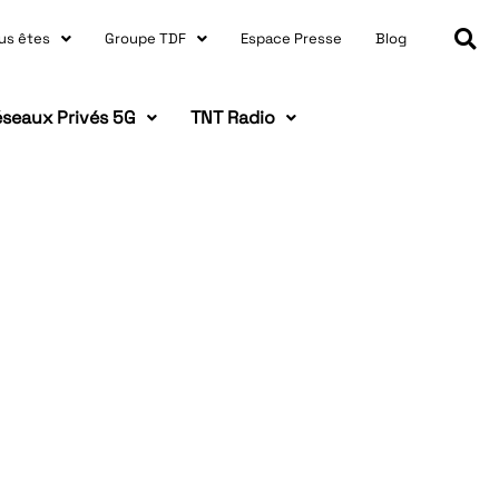
us êtes
Groupe TDF
Espace Presse
Blog
seaux Privés 5G
TNT Radio