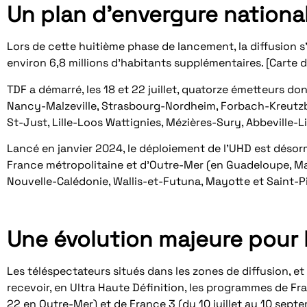
Un plan d’envergure nationa
Lors de cette huitième phase de lancement, la diffusion 
environ 6,8 millions d’habitants supplémentaires. [Carte
TDF a démarré, les 18 et 22 juillet, quatorze émetteurs d
Nancy-Malzeville, Strasbourg-Nordheim, Forbach-Kreutz
St-Just, Lille-Loos Wattignies, Mézières-Sury, Abbeville
Lancé en janvier 2024, le déploiement de l’UHD est désorm
France métropolitaine et d’Outre-Mer (en Guadeloupe, Ma
Nouvelle-Calédonie, Wallis-et-Futuna, Mayotte et Saint-P
Une évolution majeure pour 
Les téléspectateurs situés dans les zones de diffusion, e
recevoir, en Ultra Haute Définition, les programmes de Fra
22 en Outre-Mer) et de France 3 (du 10 juillet au 10 septe