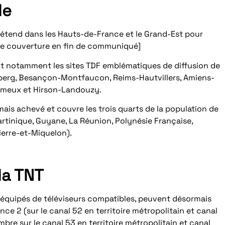
le
s’étend dans les Hauts-de-France et le Grand-Est pour
 de couverture en fin de communiqué]
ont notamment les sites TDF emblématiques de diffusion de
berg, Besançon-Montfaucon, Reims-Hautvillers, Amiens-
-Limeux et Hirson-Landouzy.
ais achevé et couvre les trois quarts de la population de
rtinique, Guyane, La Réunion, Polynésie Française,
ierre-et-Miquelon).
la TNT
t équipés de téléviseurs compatibles, peuvent désormais
nce 2 (sur le canal 52 en territoire métropolitain et canal
mbre sur le canal 53 en territoire métropolitain et canal