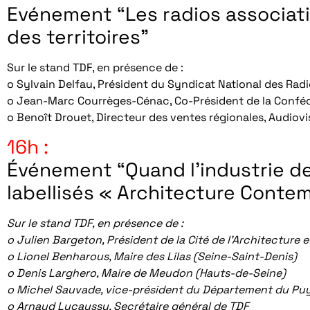
Evénement “Les radios associat
des territoires”
Sur le stand TDF, en présence de :
o Sylvain Delfau, Président du Syndicat National des Radi
o Jean-Marc Courrèges-Cénac, Co-Président de la Conféd
o Benoît Drouet, Directeur des ventes régionales, Audiovi
16h :
Événement “Quand l’industrie dev
labellisés « Architecture Cont
Sur le stand TDF, en présence de :
o Julien Bargeton, Président de la Cité de l’Architecture 
o Lionel Benharous, Maire des Lilas (Seine-Saint-Denis)
o Denis Larghero, Maire de Meudon (Hauts-de-Seine)
o Michel Sauvade, vice-président du Département du P
o Arnaud Lucaussy, Secrétaire général de TDF