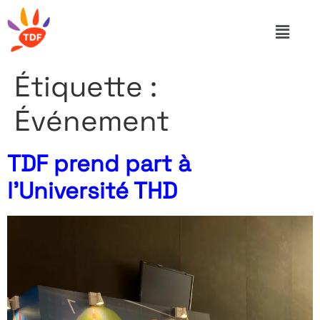
Étiquette :
Événement
TDF prend part à
l’Université THD