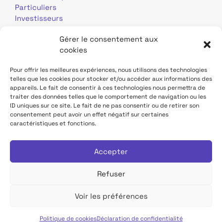
Particuliers
Investisseurs
Journalistes
Gérer le consentement aux
cookies
Pour offrir les meilleures expériences, nous utilisons des technologies
telles que les cookies pour stocker et/ou accéder aux informations des
appareils. Le fait de consentir à ces technologies nous permettra de
traiter des données telles que le comportement de navigation ou les
Mentions légales
Données personnelles
ID uniques sur ce site. Le fait de ne pas consentir ou de retirer son
consentement peut avoir un effet négatif sur certaines
caractéristiques et fonctions.
Contact
Site TDF Infrastructure
Déclaration d'accessibilité
Accepter
Refuser
Voir les préférences
Tous droits réservés TDF
Politique de cookies
Déclaration de confidentialité
Français