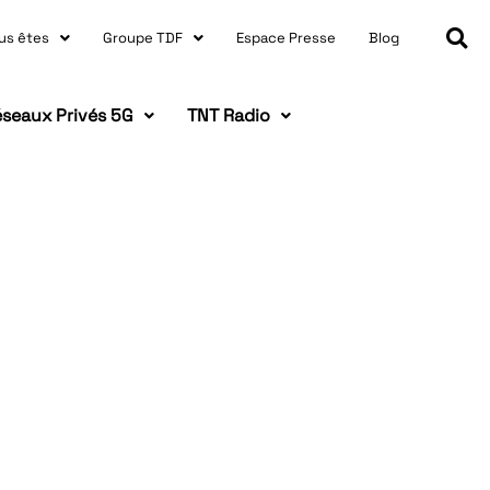
us êtes
Groupe TDF
Espace Presse
Blog
seaux Privés 5G
TNT Radio