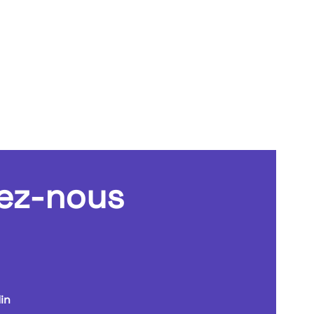
ez-nous
in