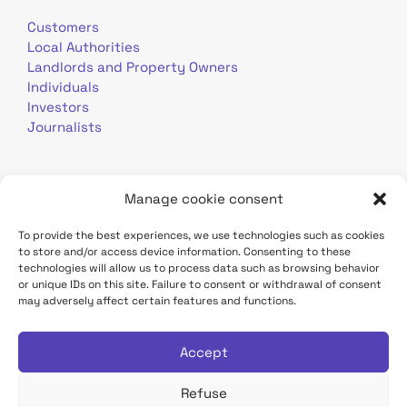
Customers
Local Authorities
Landlords and Property Owners
Individuals
Investors
Journalists
Manage cookie consent
To provide the best experiences, we use technologies such as cookies
to store and/or access device information. Consenting to these
Terms of use
Personal data
Contact
technologies will allow us to process data such as browsing behavior
or unique IDs on this site. Failure to consent or withdrawal of consent
may adversely affect certain features and functions.
TDF Infrastructure site
Déclaration d'accessibilité
Accept
Refuse