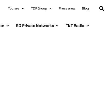
You are
TDF Group
Press area
Blog
ter
5G Private Networks
TNT Radio