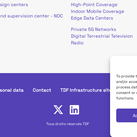
esign centers
High-Point Coverage
Indoor Mobile Coverage
and supervision center - NOC
Edge Data Centers
Private 5G Networks
Digital Terrestrial Television
Radio
To provide 
and/or acce
process dat
sonal data
Contact
TDF Infrastructure site
Déclara
consent or 
functions.
A
Tous droits réservés TDF