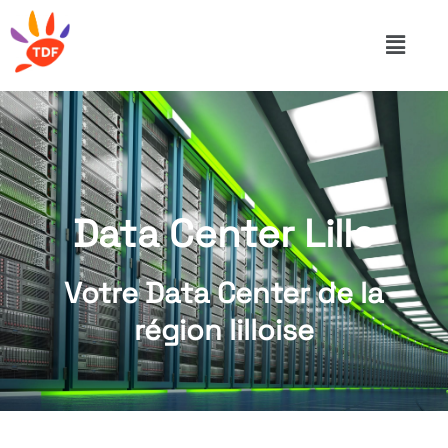
Data Center Lille
Votre Data Center de la
région lilloise