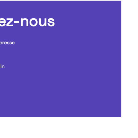
ez-nous
presse
in