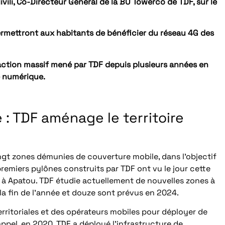
vili, Co-Directeur Général de la BU Towerco de TDF, sur le
ermettront aux habitants de bénéficier du réseau 4G des
d’action massif mené par TDF depuis plusieurs années en
é numérique.
: TDF aménage le territoire
ingt zones démunies de couverture mobile, dans l’objectif
remiers pylônes construits par TDF ont vu le jour cette
à Apatou. TDF étudie actuellement de nouvelles zones à
la fin de l’année et douze sont prévus en 2024.
territoriales et des opérateurs mobiles pour déployer de
pel, en 2020, TDF a déployé l’infrastructure de