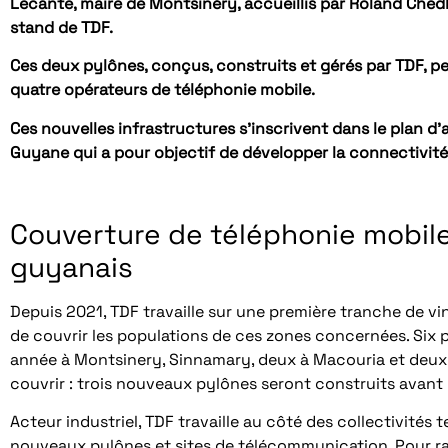
Lecante, maire de Montsinéry, accueillis par Roland Chedli
stand de TDF.
Ces deux pylônes, conçus, construits et gérés par TDF, p
quatre opérateurs de téléphonie mobile.
Ces nouvelles infrastructures s’inscrivent dans le plan 
Guyane qui a pour objectif de développer la connectivit
Couverture de téléphonie mobile 
guyanais
Depuis 2021, TDF travaille sur une première tranche de v
de couvrir les populations de ces zones concernées. Six p
année à Montsinery, Sinnamary, deux à Macouria et deux 
couvrir : trois nouveaux pylônes seront construits avant 
Acteur industriel, TDF travaille au côté des collectivités 
nouveaux pylônes et sites de télécommunication. Pour rap