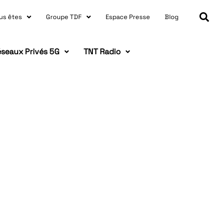
us êtes
Groupe TDF
Espace Presse
Blog
seaux Privés 5G
TNT Radio