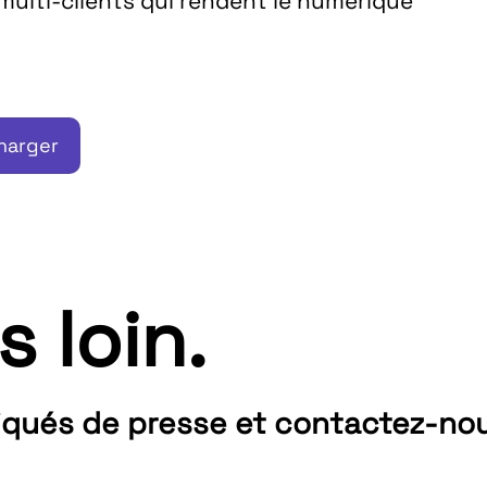
ulti-clients qui rendent le numérique
harger
s loin.
qués de presse et contactez-nou